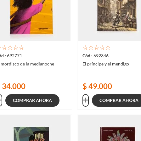
☆
☆
☆
☆
☆
☆
☆
☆
☆
☆
692771
692346
l mordisco de la medianoche
El príncipe y el mendigo
$
34
.
000
$
49
.
000
COMPRAR AHORA
COMPRAR AHORA