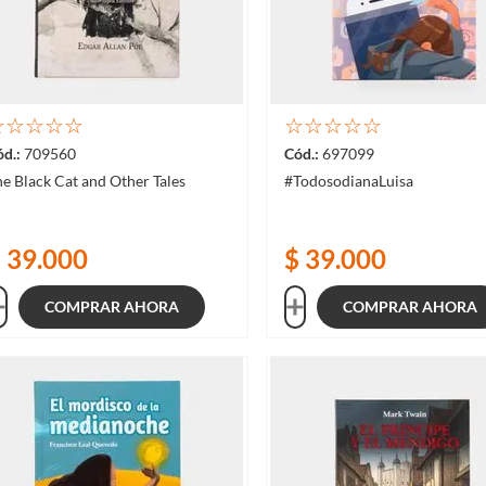
☆
☆
☆
☆
☆
☆
☆
☆
☆
☆
709560
697099
e Black Cat and Other Tales
#TodosodianaLuisa
$
39
.
000
$
39
.
000
COMPRAR AHORA
COMPRAR AHORA