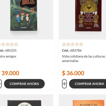
☆
☆
☆
☆
☆
☆
☆
☆
☆
☆
685225
683786
ntre amigos
Vida cotidiana de las culturas
amerindias
$
39
.
000
$
36
.
000
COMPRAR AHORA
COMPRAR AHORA