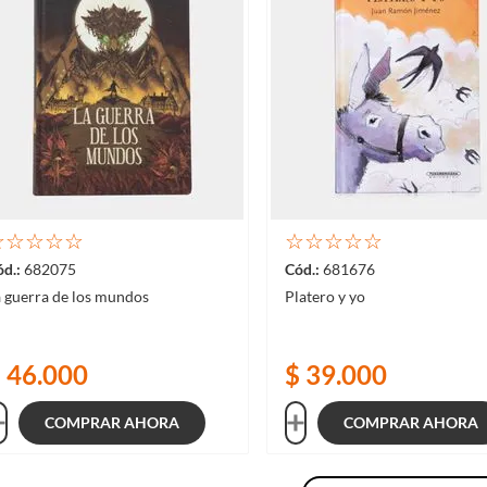
☆
☆
☆
☆
☆
☆
☆
☆
☆
☆
682075
681676
a guerra de los mundos
Platero y yo
$
46
.
000
$
39
.
000
COMPRAR AHORA
COMPRAR AHORA