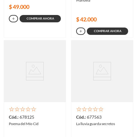
Manuela
$
49
.
000
$
42
.
000
COMPRAR AHORA
COMPRAR AHORA
☆
☆
☆
☆
☆
☆
☆
☆
☆
☆
678125
677563
Poema del Mío Cid
La lluvia guarda secretos