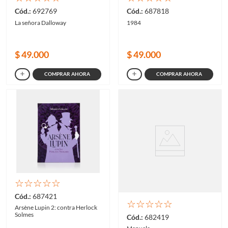
692769
687818
La señora Dalloway
1984
$
49
.
000
$
49
.
000
COMPRAR AHORA
COMPRAR AHORA
☆
☆
☆
☆
☆
687421
☆
☆
☆
☆
☆
Arsène Lupin 2: contra Herlock
Solmes
682419