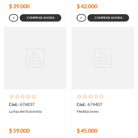
$
39
.
000
$
42
.
000
COMPRAR AHORA
COMPRAR AHORA
☆
☆
☆
☆
☆
☆
☆
☆
☆
☆
676837
674407
La hija del ilusionista
Meditaciones
$
59
.
000
$
45
.
000