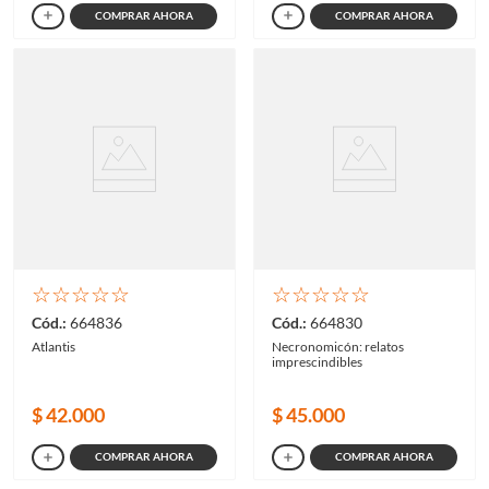
COMPRAR AHORA
COMPRAR AHORA
☆
☆
☆
☆
☆
☆
☆
☆
☆
☆
664836
664830
Atlantis
Necronomicón: relatos
imprescindibles
$
42
.
000
$
45
.
000
COMPRAR AHORA
COMPRAR AHORA