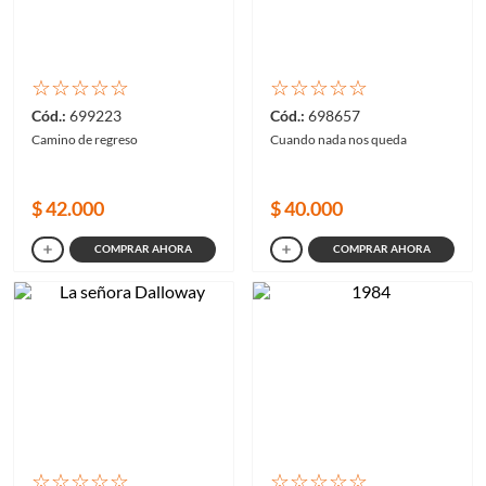
☆
☆
☆
☆
☆
☆
☆
☆
☆
☆
699223
698657
Camino de regreso
Cuando nada nos queda
$
42
.
000
$
40
.
000
COMPRAR AHORA
COMPRAR AHORA
☆
☆
☆
☆
☆
☆
☆
☆
☆
☆