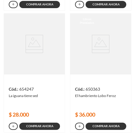
COMPRAR AHORA
COMPRAR AHORA
Libros
Premiados
654247
650363
La iguana tiene sed
El hambriento Lobo Feroz
$
28
.
000
$
36
.
000
COMPRAR AHORA
COMPRAR AHORA