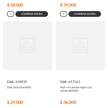
$
28
.
000
$
39
.
000
COMPRAR AHORA
COMPRAR AHORA
658830
657563
Dali, dulce bandido
Assú, el caimán negro y la
vulnerabilidad
$
29
.
000
$
36
.
000