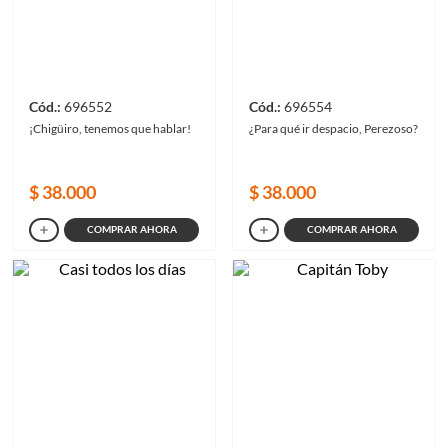
696552
696554
¡Chigüiro, tenemos que hablar!
¿Para qué ir despacio, Perezoso?
$
38
.
000
$
38
.
000
COMPRAR AHORA
COMPRAR AHORA