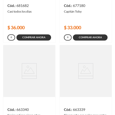
681682
677180
Casi todos los días
Capitán Toby
$
36
.
000
$
33
.
000
COMPRAR AHORA
COMPRAR AHORA
663340
663339