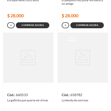
Enrique tiene cinco años
El pequeño oso polar encuentra
un amigo
$
28
.
000
$
28
.
000
COMPRAR AHORA
COMPRAR AHORA
Libros
Premiados
660533
658782
La gallinita que quería ver el mar
La tienda de sonrisas