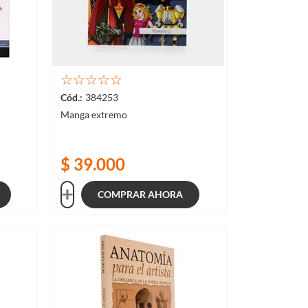
☆
☆
☆
☆
☆
384253
Manga extremo
$
39
.
000
COMPRAR AHORA