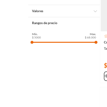
Artes
Valores
Ciencias Sociales
Creatividad
Lenguaje
Rangos de precio
Inventiva
Perseverancia
$ 5000
$ 68.000
Ta