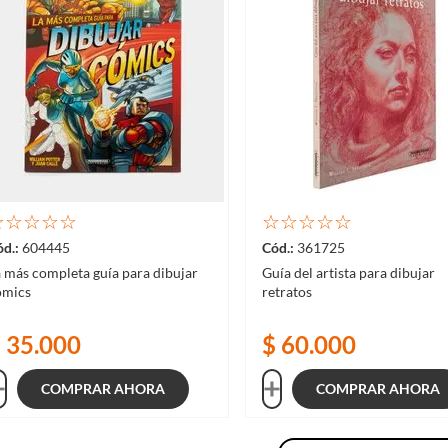
☆
☆
☆
☆
☆
☆
☆
☆
☆
☆
604445
361725
 más completa guía para dibujar
Guía del artista para dibujar
ómics
retratos
$
35
.
000
$
60
.
000
COMPRAR AHORA
COMPRAR AHORA