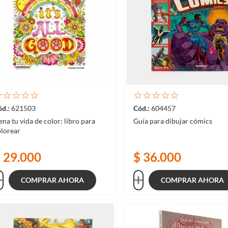
☆
☆
☆
☆
☆
☆
☆
☆
☆
☆
621503
604457
ena tu vida de color: libro para
Guía para dibujar cómics
olorear
$
29
.
000
$
36
.
000
COMPRAR AHORA
COMPRAR AHORA