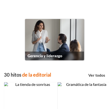
656029
608336
María
Colombia, mi abuelo y yo
$
39
.
000
$
39
.
000
COMPRAR AHORA
COMPRAR AHORA
Libros
por edad