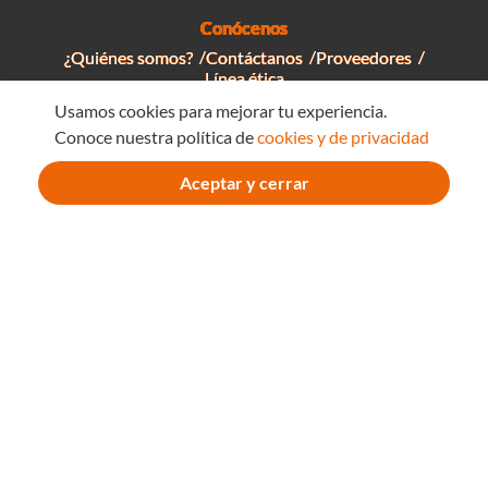
☆
☆
☆
☆
☆
☆
☆
☆
☆
☆
Usamos cookies para mejorar tu experiencia.
658782
657536
Conoce nuestra política de
cookies y de privacidad
La tienda de sonrisas
Gramática de la fantasía
Aceptar y cerrar
$
39
.
000
$
45
.
000
COMPRAR AHORA
COMPRAR AHORA
Libros
premiados
Ver todos
Libros
Libros
Premiados
Premiados