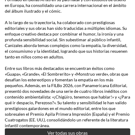
en Europa, ha consolidado una carrera internacional en el ámbito
del álbum ilustrado y el cómic.
A lo largo de su trayectoria, ha colaborado con prestigiosas
editoriales y sus obras han sido traducidas a múltiples idiomas. Su
enfoque creativo destaca por combinar el humor, la ironía y una
profunda sensibilidad social. Sin subestimar al público infantil,
Canizales aborda temas complejos como la empatía, la diversidad,
el consumismo y la identidad, logrando que sus historias resuenen
tanto en niños como en adultos.
Entre sus libros más destacados se encuentran éxitos como
«Guapa», «Grande», «El Sombrerito» y «Monstruo verde», obras que
desafían los estereotipos y fomentan la empatía en los más
pequeños. Además, en la FILBo 2026, con Panamericana Editorial,
presentó dos novedades de una serie de cuatro libros inéditos con
contenido ambientalista: «¡Chigüiro, tenemos que hablar!» y «¿Para
qué ir despacio, Perezoso?». Su talento y sensibilidad le han valido
prestigiosos galardones en el mundo editorial, entre los que
sobresalen el Premio Apila Primera Impresión (España) y el Premio
Cuatrogatos (EE. UU.), consolidándolo un referente de la literatura
infantil contemporánea.
Ver todas sus obras