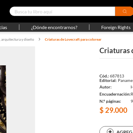
cias
¿Dónde encontrarnos?
Foreign Rights
, arquitectura y diseño
Criaturas de Lovecraft para colorear
Criaturas 
687813
Panamer
Autor
H
Encuadernación
R
N.° páginas
9
$
29
.
000
AGREG