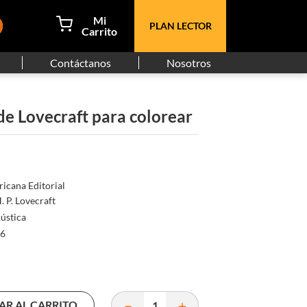
PLAN LECTOR
Contáctanos
Nosotros
de Lovecraft para colorear
icana Editorial
. P. Lovecraft
ústica
6
－
＋
AR AL CARRITO