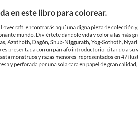
da en este libro para colorear.
 P. Lovecraft, encontrarás aquí una digna pieza de colección y
onante mundo. Diviértete dándole vida y color a las más gr
ellas, Azathoth, Dagón, Shub-Niggurath, Yog-Sothoth, Nyarl
es presentada con un párrafo introductorio, citando a su vez
hasta monstruos y razas menores, representados en 47 ilus
esa y perforada por una sola cara en papel de gran calidad, 