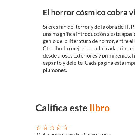
El horror cósmico cobra vi
Si eres fan del terror y de la obra de H.
una magnífica introducción a este apasi
genio de la literatura de horror, entre 
Cthulhu. Lo mejor de todo: cada criatura 
desde dioses exteriores y primigenios, 
espanto y deleite. Cada página está impr
plumones.
Califica este
libro
☆
☆
☆
☆
☆
0 Calificación promedio
(0 comentarios)