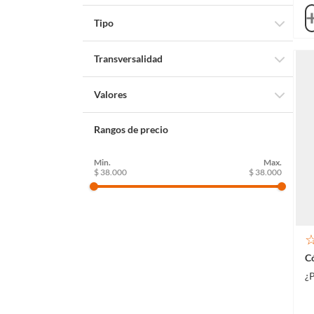
Primaria
Tipo
Libro impreso
Transversalidad
Ciencias Naturales
Valores
Español
Amistad
Rangos de precio
Generosidad
Respeto
$ 38.000
$ 38.000
Tolerancia
Valentía
¿P