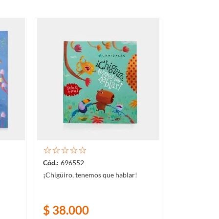
☆
☆
☆
☆
☆
696552
¡Chigüiro, tenemos que hablar!
$
38
.
000