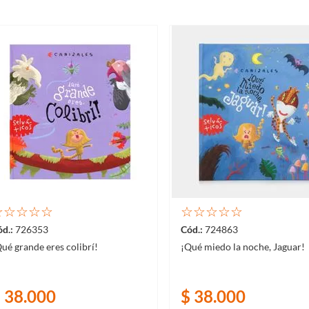
☆
☆
☆
☆
☆
☆
☆
☆
☆
☆
726353
724863
ué grande eres colibrí!
¡Qué miedo la noche, Jaguar!
$
38
.
000
$
38
.
000