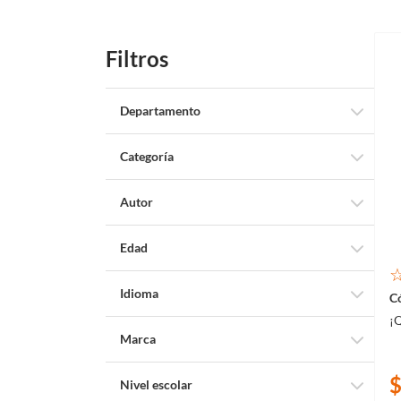
Filtros
Departamento
Libros
Categoría
Libros Infantiles
Autor
Canizales
Edad
3+
Idioma
¡Q
Español
Marca
Panamericana Editorial
Nivel escolar