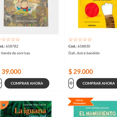
☆
☆
☆
☆
☆
☆
☆
☆
☆
☆
658782
658830
 tienda de sonrisas
Dali, dulce bandido
$
39
.
000
$
29
.
000
COMPRAR AHORA
COMPRAR AHORA
Libros
Premiados