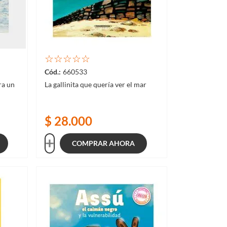
☆
☆
☆
☆
☆
660533
ra un
La gallinita que quería ver el mar
$
28
.
000
COMPRAR AHORA