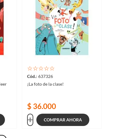
☆
☆
☆
☆
☆
637326
leer
¡La foto de la clase!
$
36
.
000
COMPRAR AHORA