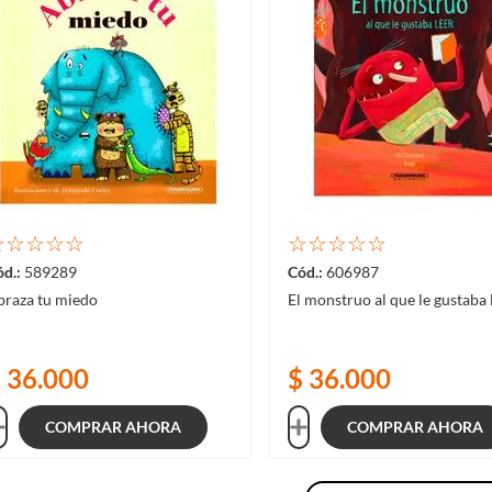
☆
☆
☆
☆
☆
☆
☆
☆
☆
☆
589289
606987
braza tu miedo
El monstruo al que le gustaba 
$
36
.
000
$
36
.
000
COMPRAR AHORA
COMPRAR AHORA