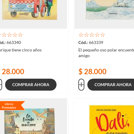
☆
☆
☆
☆
☆
☆
☆
☆
☆
☆
663340
663339
rique tiene cinco años
El pequeño oso polar encuent
amigo
$
28
.
000
$
28
.
000
COMPRAR AHORA
COMPRAR AHORA
Libros
Premiados