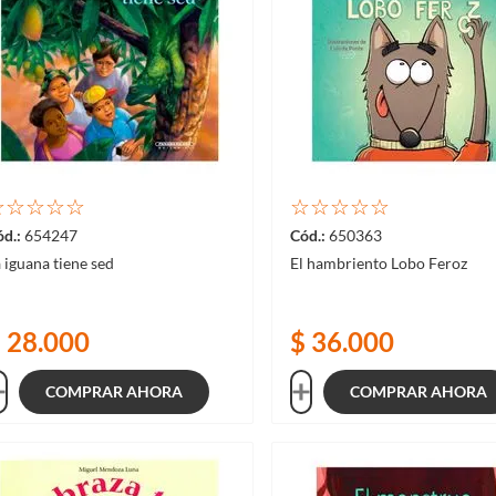
☆
☆
☆
☆
☆
☆
☆
☆
☆
☆
654247
650363
 iguana tiene sed
El hambriento Lobo Feroz
$
28
.
000
$
36
.
000
COMPRAR AHORA
COMPRAR AHORA