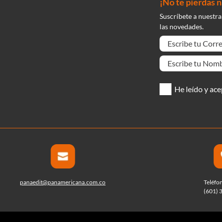
¡No te pierdas 
Suscríbete a nuestra
las novedades.
He leído y ace
panaedit@panamericana.com.co
Teléfo
(601) 