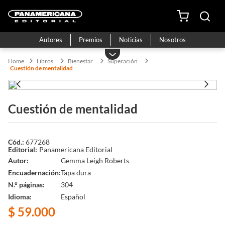
Autores
Premios
Noticias
Nosotros
Libros
Bienestar
Superación
Cuestión de mentalidad
Cuestión de mentalidad
677268
Panamericana Editorial
Autor
Gemma Leigh Roberts
Encuadernación
Tapa dura
N.° páginas
304
Idioma
Español
$
59
.
000