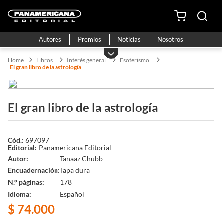
Autores
Premios
Noticias
Nosotros
Libros
Interés general
Esoterismo
El gran libro de la astrología
El gran libro de la astrología
697097
Panamericana Editorial
Autor
Tanaaz Chubb
Encuadernación
Tapa dura
N.° páginas
178
Idioma
Español
$
74
.
000