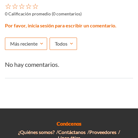
☆
☆
☆
☆
☆
0 Calificación promedio
(0 comentarios)
Por favor, inicia sesión para escribir un comentario.
Más reciente
Todos
No hay comentarios.
Conócenos
¿Quiénes somos?
Contáctanos
Proveedores
Línea ética