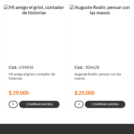
634836
306628
Mi amigo el griot, contador de
Auguste Rodin: pensar con las
historias
manos
$
29
.
000
$
25
.
000
COMPRAR AHORA
COMPRAR AHORA