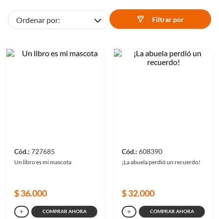
Filtrar
727685
608390
Un libro es mi mascota
¡La abuela perdió un recuerdo!
$
36
.
000
$
32
.
000
COMPRAR AHORA
COMPRAR AHORA