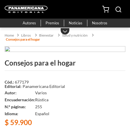
Autores
Premios
Noticias
Nosotros
Libros
Bienestar
Salud y nutrición
Consejos para el hogar
Consejos para el hogar
677179
Panamericana Editorial
Autor
Varios
Encuadernación
Rústica
N.° páginas
255
Idioma
Español
$
59
.
900