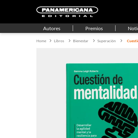
Autores
Premios
Noti
Libros
Bienestar
Superación
Cuesti