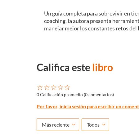
Un guía completa para sobrevivir en tie
coaching, la autora presenta herramientas
manejar mejor los constantes retos del la
Califica este
libro
☆
☆
☆
☆
☆
0 Calificación promedio
(0 comentarios)
Por favor, inicia sesión para escribir un coment
Más reciente
Todos