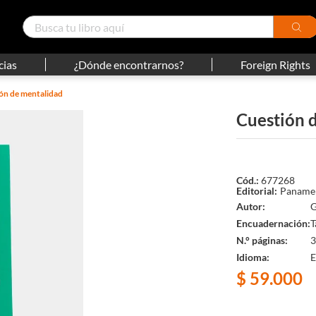
cias
¿Dónde encontrarnos?
Foreign Rights
ón de mentalidad
Cuestión 
677268
Panamer
Autor
G
Encuadernación
T
N.° páginas
3
Idioma
E
$
59
.
000