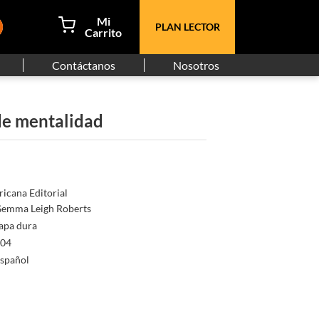
PLAN LECTOR
Contáctanos
Nosotros
de mentalidad
icana Editorial
emma Leigh Roberts
apa dura
04
spañol