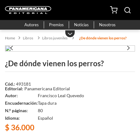
Autores
Premios
Noticias
Nosotros
Libros
Libros juveniles
¿De dónde vienen los perros?
¿De dónde vienen los perros?
493181
Panamericana Editorial
Autor
Francisco Leal Quevedo
Encuadernación
Tapa dura
N.° páginas
80
Idioma
Español
$
36
.
000