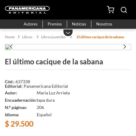
Autores
Premios
Noticias
Nosotros
Libros
Libros juveniles
El último cacique de la sabana
El último cacique de la sabana
637338
Panamericana Editorial
Autor
María Luz Arrieta
Encuadernación
tapa dura
N.° páginas
206
Idioma
Español
$
29
.
500