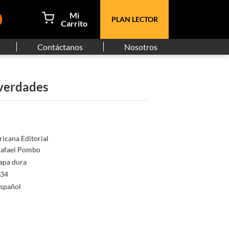
PLAN LECTOR
Contáctanos
Nosotros
 verdades
icana Editorial
afael Pombo
apa dura
34
spañol