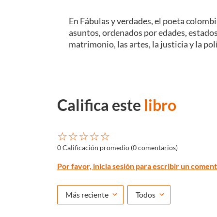
En Fábulas y verdades, el poeta colomb
asuntos, ordenados por edades, estados y 
matrimonio, las artes, la justicia y la 
Califica este
libro
☆
☆
☆
☆
☆
0 Calificación promedio
(0 comentarios)
Por favor, inicia sesión para escribir un coment
Más reciente
Todos