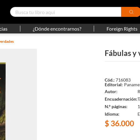
cias
¿Dónde encontrarnos?
Foreign Rights
 verdades
Fábulas y
716083
Panamer
Autor
R
Encuadernación
T
N.° páginas
1
Idioma
E
$
36
.
000