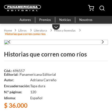
Autores
Premios
Noticias
Nosotros
Libros
Literatura
Mitos y leyendas
Historias que corren como ríos
Historias que corren como ríos
696557
Panamericana Editorial
Autor
Adriana Carreño
Encuadernación
Tapa dura
N.° páginas
120
Idioma
Español
$
36
.
000