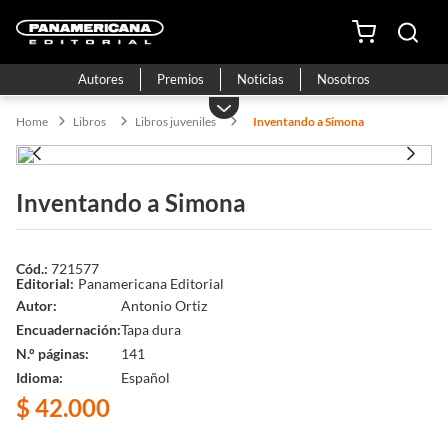
Autores
Premios
Noticias
Nosotros
Libros
Libros juveniles
Inventando a Simona
Inventando a Simona
721577
Panamericana Editorial
Autor
Antonio Ortiz
Encuadernación
Tapa dura
N.° páginas
141
Idioma
Español
$
42
.
000