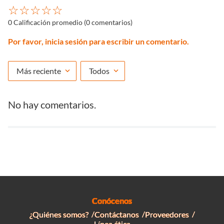
☆
☆
☆
☆
☆
0 Calificación promedio
(0 comentarios)
Por favor, inicia sesión para escribir un comentario.
Más reciente
Todos
No hay comentarios.
Conócenos
¿Quiénes somos?
Contáctanos
Proveedores
Línea ética