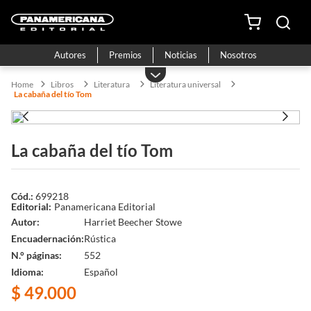
Autores
Premios
Noticias
Nosotros
Libros
Literatura
Literatura universal
La cabaña del tío Tom
La cabaña del tío Tom
699218
Panamericana Editorial
Autor
Harriet Beecher Stowe
Encuadernación
Rústica
N.° páginas
552
Idioma
Español
$
49
.
000