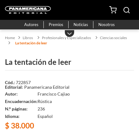
Autores
Premios
Noticias
Nosotros
Libros
Profesionales y Especializados
Ciencias sociales
La tentación de leer
La tentación de leer
722857
Panamericana Editorial
Autor
Francisco Cajiao
Encuadernación
Rústica
N.° páginas
236
Idioma
Español
$
38
.
000