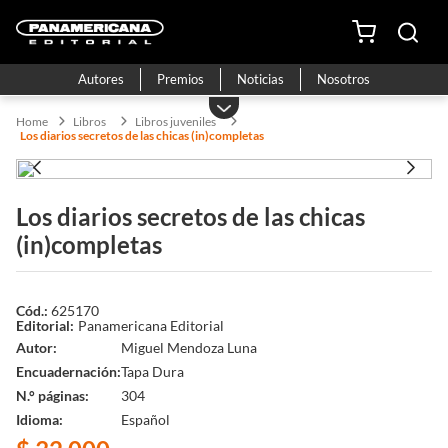
Autores
Premios
Noticias
Nosotros
Libros
Libros juveniles
Los diarios secretos de las chicas (in)completas
Los diarios secretos de las chicas
(in)completas
625170
Panamericana Editorial
Autor
Miguel Mendoza Luna
Encuadernación
Tapa Dura
N.° páginas
304
Idioma
Español