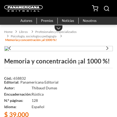
Autores
Premios
Noticias
Nosotros
Libros
Profesionales y Especializados
Psicología, sociología y pedagogía
Memoria y concentración ¡al 1000 %!
Memoria y concentración ¡al 1000 %!
658832
Panamericana Editorial
Autor
Thibaud Dumas
Encuadernación
Rústica
N.° páginas
128
Idioma
Español
$
39
.
000