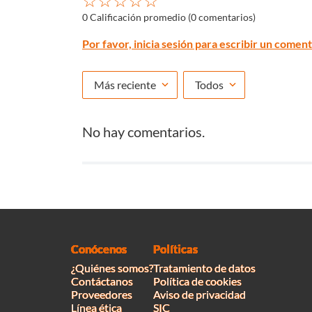
☆
☆
☆
☆
☆
0 Calificación promedio
(0 comentarios)
Por favor, inicia sesión para escribir un coment
Más reciente
Todos
No hay comentarios.
Conócenos
Políticas
¿Quiénes somos?
Tratamiento de datos
Contáctanos
Política de cookies
Proveedores
Aviso de privacidad
Línea ética
SIC