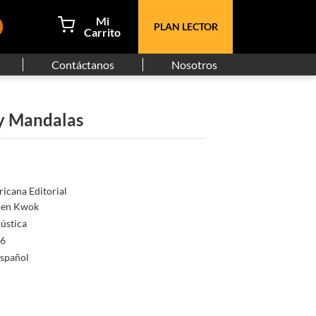
PLAN LECTOR
Contáctanos
Nosotros
y Mandalas
icana Editorial
en Kwok
ústica
6
spañol