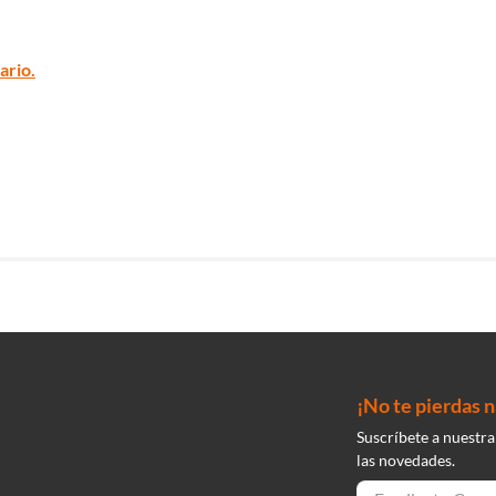
ario.
¡No te pierdas 
Suscríbete a nuestra
las novedades.