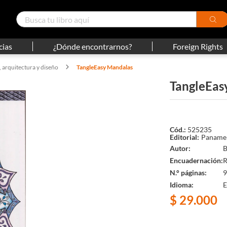
cias
¿Dónde encontrarnos?
Foreign Rights
, arquitectura y diseño
TangleEasy Mandalas
TangleEas
525235
Panamer
Autor
B
Encuadernación
R
N.° páginas
9
Idioma
E
$
29
.
000