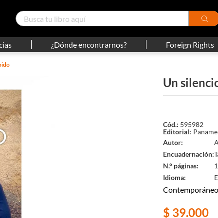
cias
¿Dónde encontrarnos?
Foreign Rights
bido
Un silenci
595982
Panamer
Autor
A
Encuadernación
T
N.° páginas
1
Idioma
E
Contemporáne
$
39
.
000