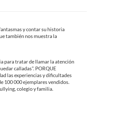
fantasmas y contar su historia
que también nos muestra la
ia para tratar de llamar la atención
n quedar calladas". PORQUE
las experiencias y dificultades
 de 100 000 ejemplares vendidos.
lying, colegio y familia.