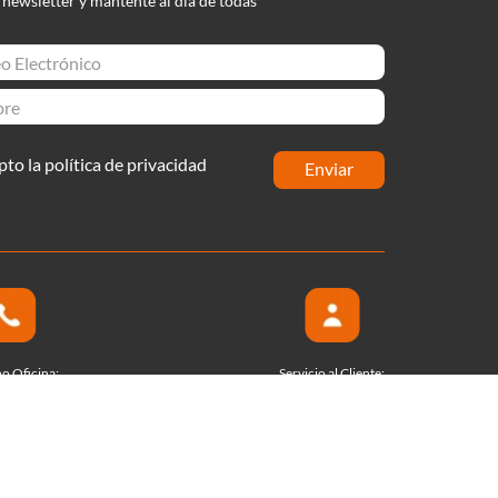
 newsletter y mantente al día de todas
pto la política de privacidad
enviar
no Oficina:
Servicio al Cliente:
364 9000
(601) 364 9333