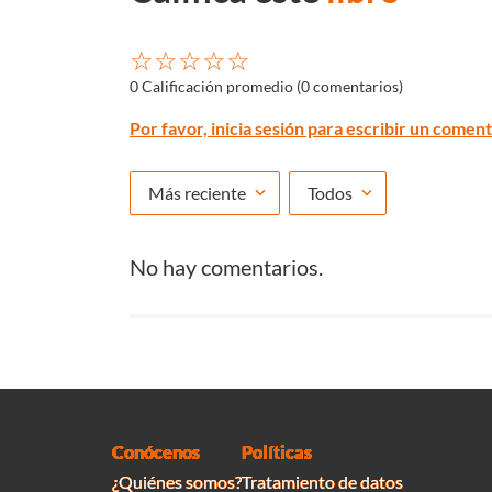
☆
☆
☆
☆
☆
0 Calificación promedio
(0 comentarios)
Por favor, inicia sesión para escribir un coment
Más reciente
Todos
No hay comentarios.
Conócenos
Políticas
¿Quiénes somos?
Tratamiento de datos