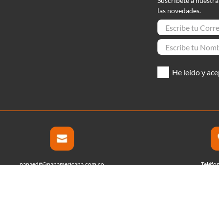
Suscríbete a nuestra
las novedades.
He leído y ace
panaedit@panamericana.com.co
Teléfo
(601) 
- 7 | Todos los derechos reservados