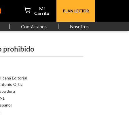
PLAN LECTOR
Contáctanos
Nosotros
o prohibido
icana Editorial
ntonio Ortiz
apa dura
91
spañol
o