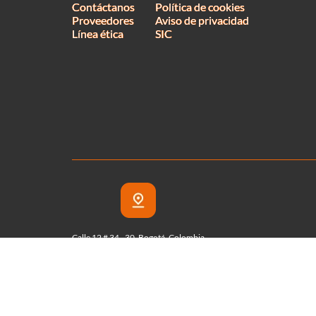
Contáctanos
Política de cookies
Proveedores
Aviso de privacidad
Línea ética
SIC
Calle 12 # 34 - 30, Bogotá, Colombia
Panamericana Editorial Ltda. Copyright © 2024 | Nit: 830 002 287 