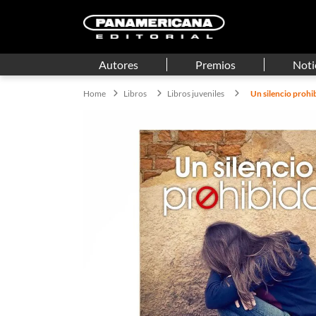
Autores
Premios
Noti
Libros
Libros juveniles
Un silencio prohi