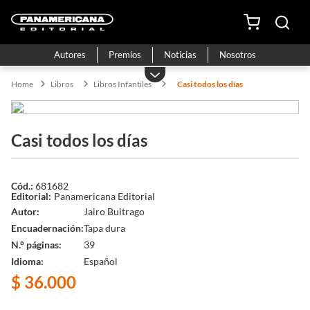
Autores
Premios
Noticias
Nosotros
Libros
Libros Infantiles
Casi todos los días
Casi todos los días
681682
Panamericana Editorial
Autor
Jairo Buitrago
Encuadernación
Tapa dura
N.° páginas
39
Idioma
Español
$
36
.
000