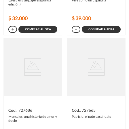
La estrella de papel (segunda
Vive como un capibara
edición)
$
32
.
000
$
39
.
000
COMPRAR AHORA
COMPRAR AHORA
727686
727665
Mensajes: una historia de amor y
Patricio: el pato cacahuate
duelo