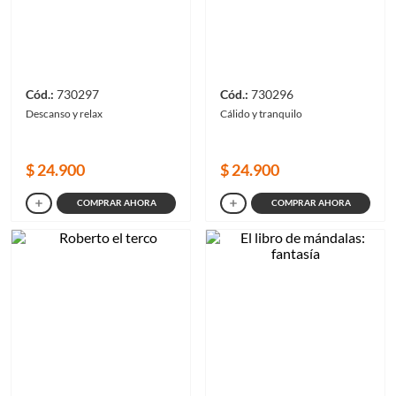
730297
730296
Descanso y relax
Cálido y tranquilo
$
24
.
900
$
24
.
900
COMPRAR AHORA
COMPRAR AHORA