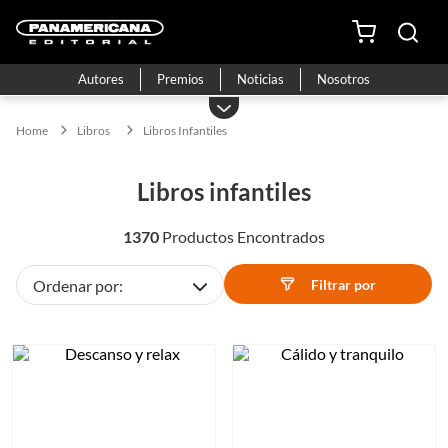
Autores
Premios
Noticias
Nosotros
Libros
Libros Infantiles
libros infantiles
1370
Filtrar