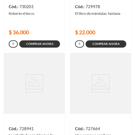
730201
729978
Roberto el terco
El libro de mándalas: fantasía
$
36
.
000
$
22
.
000
COMPRAR AHORA
COMPRAR AHORA
728941
727664