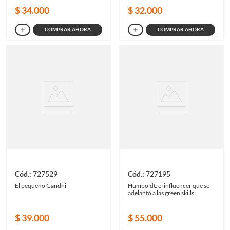
$
34
.
000
$
32
.
000
COMPRAR AHORA
COMPRAR AHORA
727529
727195
El pequeño Gandhi
Humboldt: el influencer que se
adelantó a las green skills
$
39
.
000
$
55
.
000