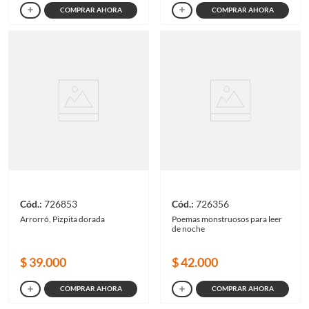
COMPRAR AHORA
COMPRAR AHORA
726853
726356
Arrorró, Pizpita dorada
Poemas monstruosos para leer
de noche
$
39
.
000
$
42
.
000
COMPRAR AHORA
COMPRAR AHORA