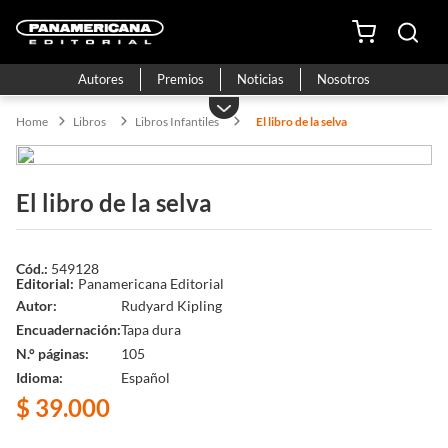
Autores
Premios
Noticias
Nosotros
Libros
Libros Infantiles
El libro de la selva
El libro de la selva
549128
Panamericana Editorial
Autor
Rudyard Kipling
Encuadernación
Tapa dura
N.° páginas
105
Idioma
Español
$
39
.
000