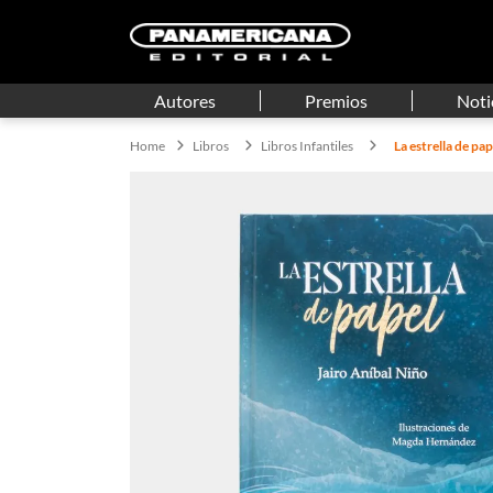
Autores
Premios
Noti
Libros
Libros Infantiles
La estrella de pa