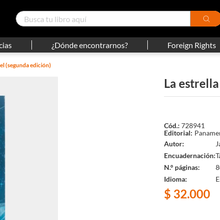
cias
¿Dónde encontrarnos?
Foreign Rights
pel (segunda edición)
La estrell
728941
Panamer
Autor
J
Encuadernación
T
N.° páginas
8
Idioma
E
$
32
.
000