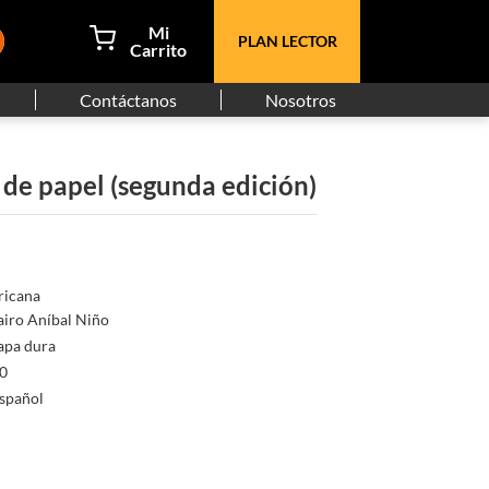
PLAN LECTOR
Contáctanos
Nosotros
a de papel (segunda edición)
icana
airo Aníbal Niño
apa dura
0
spañol