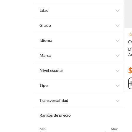
Varios
Edad
Librería Geográfica
9+
Grado
12+
Intermedios
15+
Idioma
Di
Español
Ar
Marca
Panamericana
Nivel escolar
Panamericana Editorial
Bachillerato
Tipo
Libro impreso
Transversalidad
Ciencias Sociales
Rangos de precio