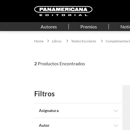
Autores
Premios
Noti
Libros
Textos Escolares
Complementari
2
Filtros
Asignatura
Diccionarios - Español
Autor