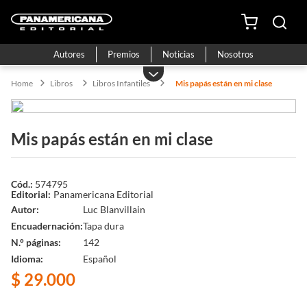
Autores
Premios
Noticias
Nosotros
Libros
Libros Infantiles
Mis papás están en mi clase
Mis papás están en mi clase
574795
Panamericana Editorial
Autor
Luc Blanvillain
Encuadernación
Tapa dura
N.° páginas
142
Idioma
Español
$
29
.
000