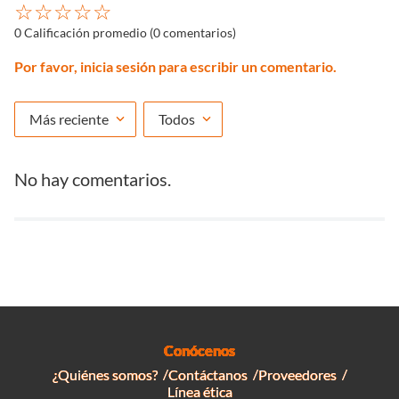
☆
☆
☆
☆
☆
0 Calificación promedio
(0 comentarios)
Por favor, inicia sesión para escribir un comentario.
Más reciente
Todos
No hay comentarios.
Conócenos
¿Quiénes somos?
Contáctanos
Proveedores
Línea ética