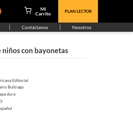
PLAN LECTOR
Contáctanos
Nosotros
e niños con bayonetas
icana Editorial
airo Buitrago
apa dura
3
spañol