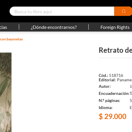
cias
¿Dónde encontrarnos?
Foreign Rights
 con bayonetas
Retrato d
518716
Panamer
Autor
J
Encuadernación
T
N.° páginas
5
Idioma
E
$
29
.
000