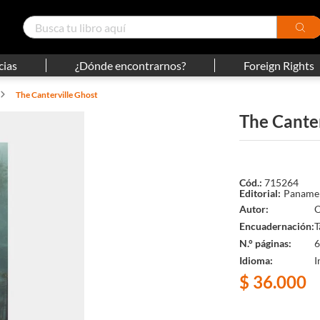
cias
¿Dónde encontrarnos?
Foreign Rights
The Canterville Ghost
The Canter
715264
Panamer
Autor
O
Encuadernación
T
N.° páginas
6
Idioma
I
$
36
.
000