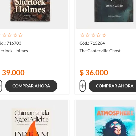
☆
☆
☆
☆
☆
☆
☆
☆
☆
☆
716703
715264
herlock Holmes
The Canterville Ghost
$
39
.
000
$
36
.
000
COMPRAR AHORA
COMPRAR AHORA