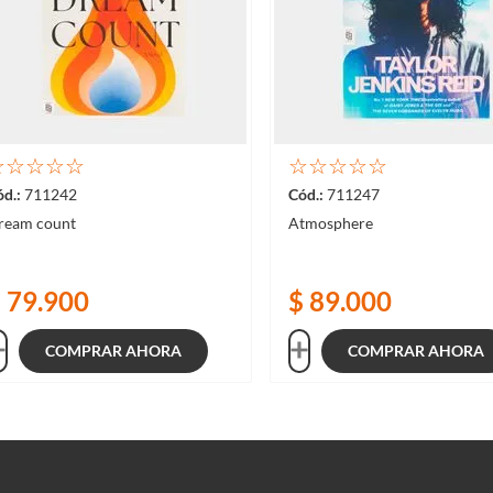
☆
☆
☆
☆
☆
☆
☆
☆
☆
☆
711242
711247
ream count
Atmosphere
$
79
.
900
$
89
.
000
COMPRAR AHORA
COMPRAR AHORA