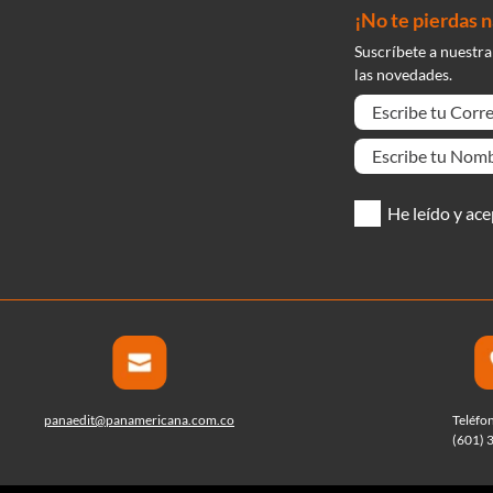
¡No te pierdas 
Suscríbete a nuestra
las novedades.
He leído y ace
panaedit@panamericana.com.co
Teléfo
(601) 