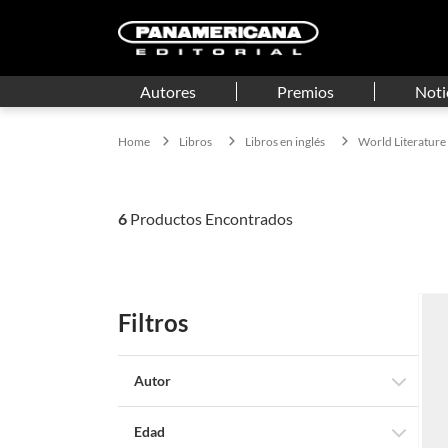
Autores
Premios
Noti
Libros
Libros en inglés
World Literature
6
Filtros
Autor
Tailor Jenkis Reid
Edad
Oscar Wilde