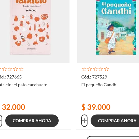
☆
☆
☆
☆
☆
☆
☆
☆
☆
☆
727665
727529
tricio: el pato cacahuate
El pequeño Gandhi
$
32
.
000
$
39
.
000
COMPRAR AHORA
COMPRAR AHORA