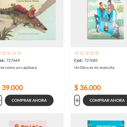
☆
☆
☆
☆
☆
☆
☆
☆
☆
☆
727664
727685
ive como un capibara
Un libro es mi mascota
$
39
.
000
$
36
.
000
COMPRAR AHORA
COMPRAR AHORA