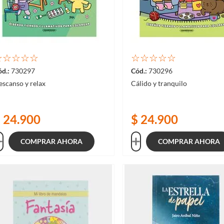
☆
☆
☆
☆
☆
☆
☆
☆
☆
☆
730297
730296
scanso y relax
Cálido y tranquilo
$
24
.
900
$
24
.
900
COMPRAR AHORA
COMPRAR AHORA