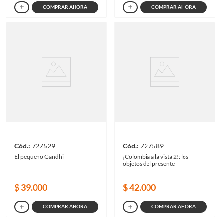
COMPRAR AHORA
COMPRAR AHORA
727529
727589
El pequeño Gandhi
¡Colombia a la vista 2!: los
objetos del presente
$
39
.
000
$
42
.
000
COMPRAR AHORA
COMPRAR AHORA