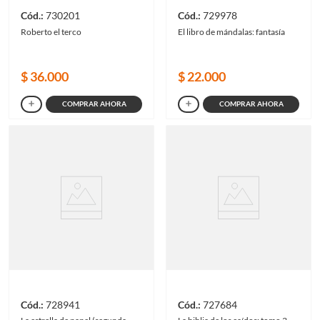
730201
729978
Roberto el terco
El libro de mándalas: fantasía
$
36
.
000
$
22
.
000
COMPRAR AHORA
COMPRAR AHORA
728941
727684