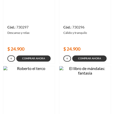
730297
730296
Descanso y relax
Cálido y tranquilo
$
24
.
900
$
24
.
900
COMPRAR AHORA
COMPRAR AHORA