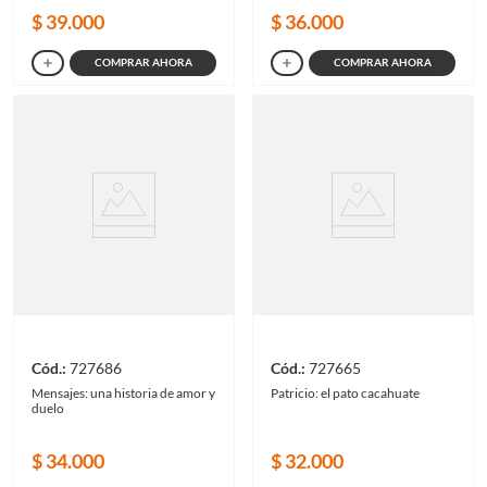
$
39
.
000
$
36
.
000
COMPRAR AHORA
COMPRAR AHORA
727686
727665
Mensajes: una historia de amor y
Patricio: el pato cacahuate
duelo
$
34
.
000
$
32
.
000