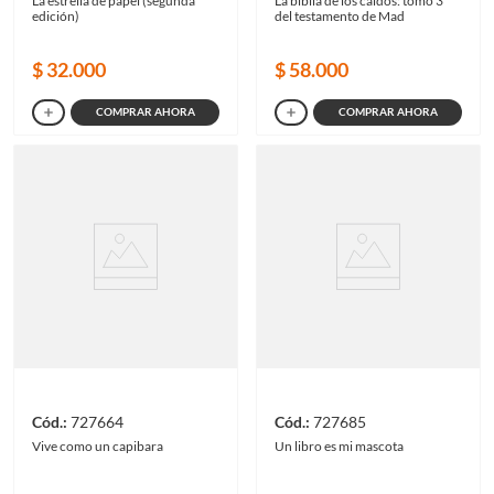
La estrella de papel (segunda
La biblia de los caídos: tomo 3
edición)
del testamento de Mad
$
32
.
000
$
58
.
000
COMPRAR AHORA
COMPRAR AHORA
727664
727685
Vive como un capibara
Un libro es mi mascota